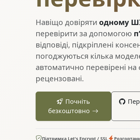
Навіщо довіряти
одному Ш
перевірити за допомогою
п
відповіді, підкріплені консе
погоджуються кілька модел
автоматично перевірені на 
рецензовані.
Почніть
Пер
безкоштовно
Підтримка Let's Encrypt / SSL
Розгортанн