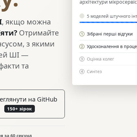
архітектури мікросервіс
5 моделей штучного інт
І
, якщо можна
’яти?
Отримайте
Зібрані перші відгуки
нсусом, з якими
Удосконалення в проце
ей ШІ —
Оцінка колег
факти та
Синтез
еглянути на GitHub
150+ зірок
я за 60 секунд