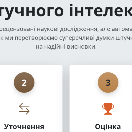
учного інтеле
 рецензовані наукові дослідження, але автом
 як ми перетворюємо суперечливі думки штучн
на надійні висновки.
2
3
Уточнення
Оцінка