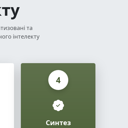
кту
атизовані та
ого інтелекту
4
Синтез