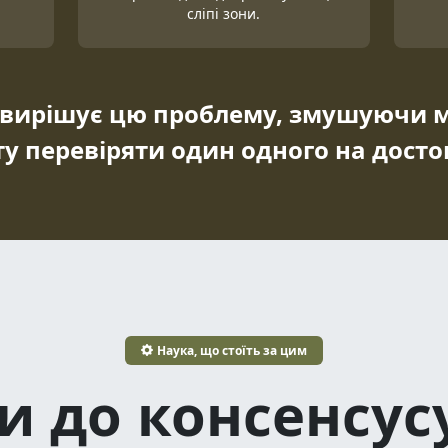
сліпі зони.
h вирішує цю проблему, змушуючи 
ту перевіряти один одного на достов
Наука, що стоїть за цим
и до консенсу