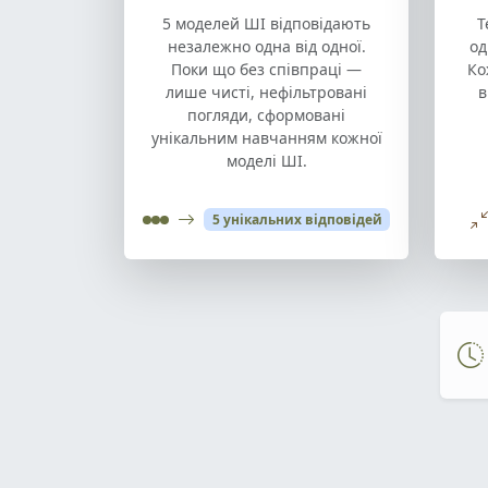
5 моделей ШІ відповідають
Т
незалежно одна від одної.
од
Поки що без співпраці —
Ко
лише чисті, нефільтровані
в
погляди, сформовані
унікальним навчанням кожної
моделі ШІ.
5 унікальних відповідей