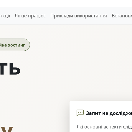
нкції
Як це працює
Приклади використання
Встанов
йне хостинг
ть
Запит на дослідж
у.
Які основні аспекти сл