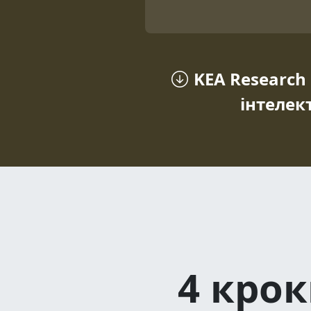
KEA Researc
інтелек
4 крок