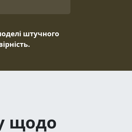
моделі штучного
ірність.
су щодо