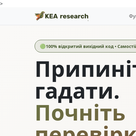
>
Фу
🟢
100% відкритий вихідний код • Самості
Припині
гадати.
Почніть
перевірк