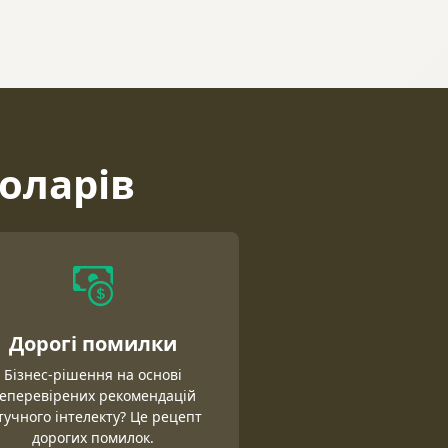
оларів
Дорогі помилки
Бізнес-рішення на основі
еперевірених рекомендацій
учного інтелекту? Це рецепт
дорогих помилок.