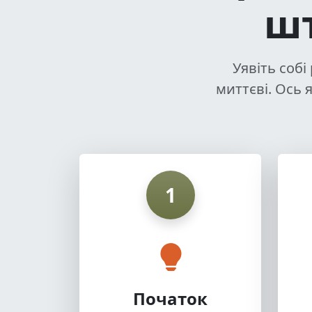
шт
Уявіть собі
миттєві. Ось
1
Початок