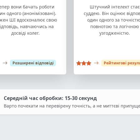
епер вони бачать роботи
Штучний інтелект стає
ин одного (анонімізовані).
суддею. Він оцінює відпов
жен ШІ вдосконалює свою
один одного за точністю
ідповідь, навчаючись на
повнотою та логічною
досвіді колег.
узгодженістю.
Розширені відповіді
Рейтингові резул
Середній час обробки: 15-30 секунд
Варто почекати на перевірену точність, а не миттєві припущ