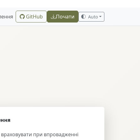
лення
GitHub
Почати
Auto
ення
ід враховувати при впровадженні