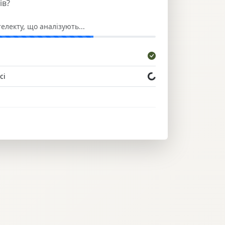
ів?
електу, що аналізують...
сі